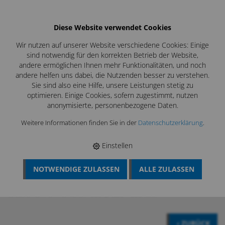
Diese Website verwendet Cookies
Wir nutzen auf unserer Website verschiedene Cookies: Einige
sind notwendig für den korrekten Betrieb der Website,
andere ermöglichen Ihnen mehr Funktionalitäten, und noch
andere helfen uns dabei, die Nutzenden besser zu verstehen.
Sie sind also eine Hilfe, unsere Leistungen stetig zu
optimieren. Einige Cookies, sofern zugestimmt, nutzen
anonymisierte, personenbezogene Daten.
Weitere Informationen finden Sie in der
Datenschutzerklärung
.
Einstellen
NOTWENDIGE ZULASSEN
ALLE ZULASSEN
BÖSCH MRS
›
MESSTECHNIK
›
DICHTHEIT KAMIN- UND
ABGASLEITUNGEN
›
ZUBEHÖR DP 600
›
ABDICHTBLASE OHNE
GASDURCHFÜHRUNG DP 600 Ø 350 - 600 MM
‹ ZURÜCK