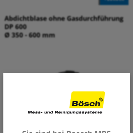
Abdichtblase ohne Gasdurchführung
DP 600
Ø 350 - 600 mm