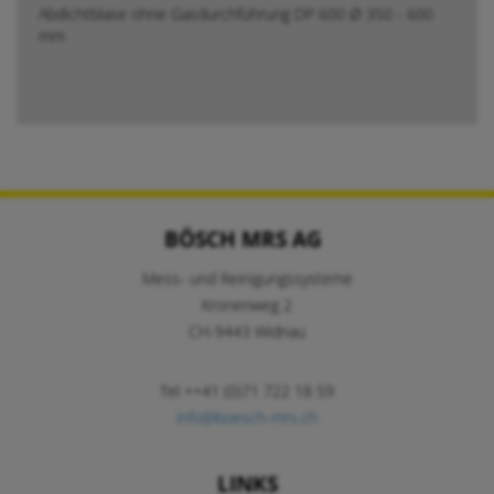
Abdichtblase ohne Gasdurchführung DP 600 Ø 350 - 600
mm
BÖSCH MRS AG
Mess- und Reinigungssysteme
Kronenweg 2
CH-9443 Widnau
Tel ++41 (0)71 722 18 59
info@boesch-mrs.ch
LINKS