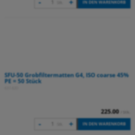
-
+
IN DEN WARENKORB
Stk.
SFU-50 Grobfiltermatten G4, ISO coarse 45%
PE = 50 Stück
631 620
225.00
/ Stk.
-
+
IN DEN WARENKORB
Stk.