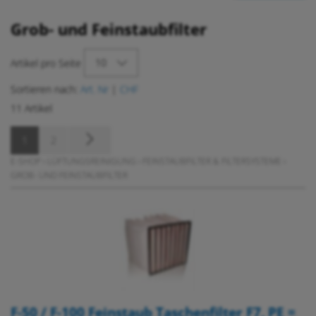
Grob- und Feinstaubfilter
10
Artikel pro Seite
Sortieren nach:
Art. Nr
|
CHF
11 Artikel
1
2
E-SHOP
›
LÜFTUNGSREINIGUNG
›
FEINSTAUBFILTER & FILTERSYSTEME
›
GROB- UND FEINSTAUBFILTER
F-50 / F-100 Feinstaub Taschenfilter F7, PE =