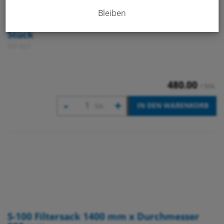
Bleiben
SFU-50 Feinstaub Taschenfilter F7, PE = 10
Stück
631 623
480.00
/ Stk.
-
+
IN DEN WARENKORB
Stk.
S-100 Filtersack 1400 mm x Durchmesser