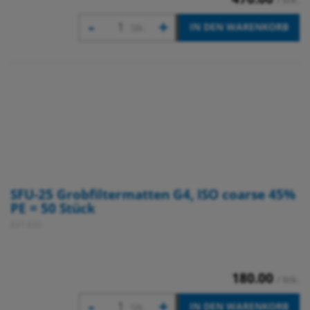
/ Stk.
-
+
IN DEN WARENKORB
Stk.
SFU-25 Grobfiltermatten G4, ISO coarse 45%
PE = 50 Stück
631 635
180.00
/ Stk.
-
+
IN DEN WARENKORB
Stk.