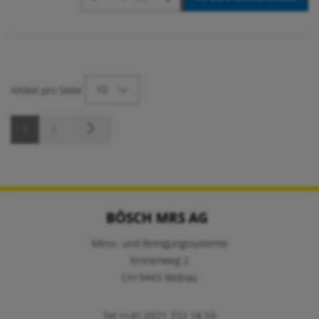
10
Artikel pro Seite
1
2
BÖSCH MRS AG
Mess- und Reinigungssysteme
Kronenweg 2
CH-9443 Widnau
Tel ++41 (0)71 722 18 59