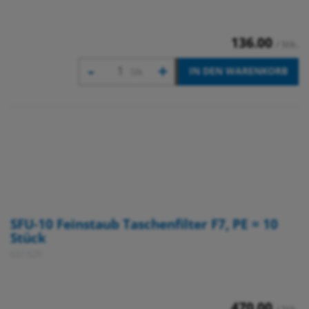
136.00
/ Stk.
-
+
IN DEN WARENKORB
Stk.
SFU-10 Feinstaub Taschenfilter F7, PE = 10
Stück
631 629
470.00