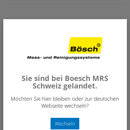
SFU-50 Turbo-Kassettenfilter F7, PE = 9 Stück
631 621
Sie sind bei Boesch MRS
PREIS AUF ANFRAGE
Schweiz gelandet.
Möchten Sie hier bleiben oder zur deutschen
Webseite wechseln?
Wechseln