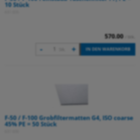
10 Stück
631 605
570.00
/ Stk.
-
+
IN DEN WARENKORB
Stk.
F-50 / F-100 Grobfiltermatten G4, ISO coarse
45% PE = 50 Stück
631 606