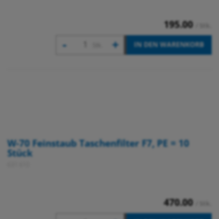
195.00
/ Stk.
-
+
IN DEN WARENKORB
Stk.
W-70 Feinstaub Taschenfilter F7, PE = 10
Stück
631 610
470.00
/ Stk.