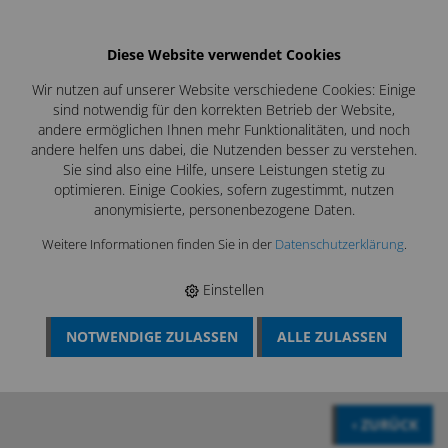
Diese Website verwendet Cookies
Wir nutzen auf unserer Website verschiedene Cookies: Einige
sind notwendig für den korrekten Betrieb der Website,
andere ermöglichen Ihnen mehr Funktionalitäten, und noch
andere helfen uns dabei, die Nutzenden besser zu verstehen.
Sie sind also eine Hilfe, unsere Leistungen stetig zu
optimieren. Einige Cookies, sofern zugestimmt, nutzen
anonymisierte, personenbezogene Daten.
Weitere Informationen finden Sie in der
Datenschutzerklärung
.
Profiwerkzeuge direkt vom
Hersteller
Einstellen
NOTWENDIGE ZULASSEN
ALLE ZULASSEN
BÖSCH MRS
›
LÜFTUNGSREINIGUNG
›
FEINSTAUBFILTER &
FILTERSYSTEME
›
GROB- UND FEINSTAUBFILTER
‹ ZURÜCK