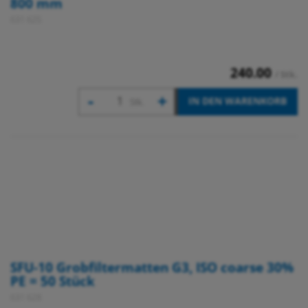
800 mm
631 625
240.00
/ Stk.
-
+
IN DEN WARENKORB
Stk.
SFU-10 Grobfiltermatten G3, ISO coarse 30%
PE = 50 Stück
631 628