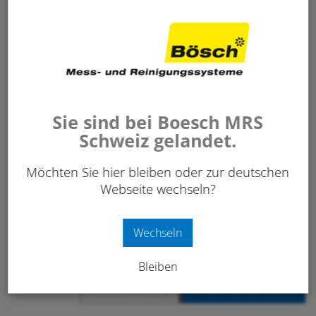
-
+
IN DEN WARENKORB
Stk.
Sie sind bei Boesch MRS
Schweiz gelandet.
Möchten Sie hier bleiben oder zur deutschen
SI 400 Smarte Inspektionskamera Tornado-
Set
Webseite wechseln?
721 425
Wechseln
675.00
/ Stk.
Bleiben
-
+
IN DEN WARENKORB
Stk.