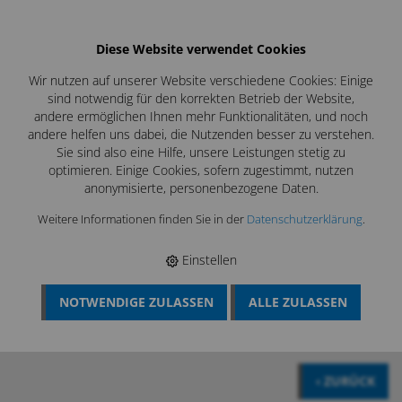
Diese Website verwendet Cookies
Wir nutzen auf unserer Website verschiedene Cookies: Einige
sind notwendig für den korrekten Betrieb der Website,
andere ermöglichen Ihnen mehr Funktionalitäten, und noch
andere helfen uns dabei, die Nutzenden besser zu verstehen.
Sie sind also eine Hilfe, unsere Leistungen stetig zu
optimieren. Einige Cookies, sofern zugestimmt, nutzen
anonymisierte, personenbezogene Daten.
Weitere Informationen finden Sie in der
Datenschutzerklärung
.
Technik der Zukunft
Einstellen
NOTWENDIGE ZULASSEN
ALLE ZULASSEN
BÖSCH MRS
›
INSPEKTIONSTECHNIK
›
SI 400 SMARTE
INSPEKTIONSKAMERA
‹ ZURÜCK