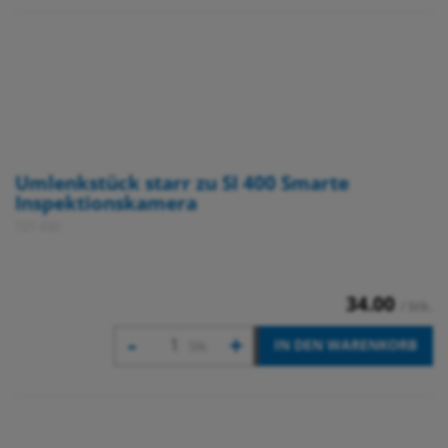
Umlenkstück starr zu SI 400 Smarte
Inspektionskamera
721 430
34.00
/ Stk.
-
+
IN DEN WARENKORB
Stk.