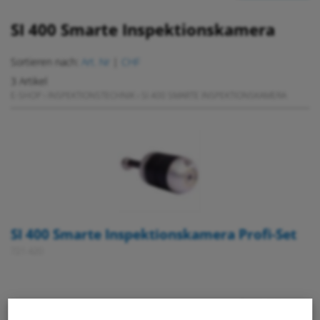
SI 400 Smarte Inspektionskamera
Sortieren nach:
Art. Nr
|
CHF
3 Artikel
E-SHOP
›
INSPEKTIONSTECHNIK
›
SI 400 SMARTE INSPEKTIONSKAMERA
SI 400 Smarte Inspektionskamera Profi-Set
721 420
589.00
/ Stk.