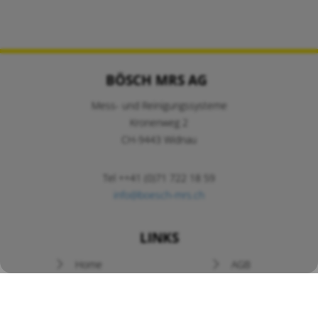
BÖSCH MRS AG
Mess- und Reinigungssysteme
Kronenweg 2
CH-9443 Widnau
Tel ++41 (0)71 722 18 59
info@boesch-mrs.ch
LINKS
Navigation
Home
AGB
überspringen
Newsletter
Prospekte
News / Angebote
Kontakt