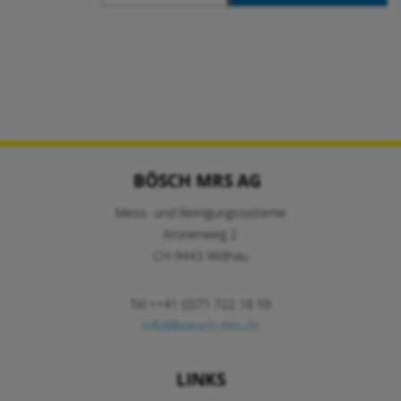
BÖSCH MRS AG
Mess- und Reinigungssysteme
Kronenweg 2
CH-9443 Widnau
Tel ++41 (0)71 722 18 59
info@boesch-mrs.ch
LINKS