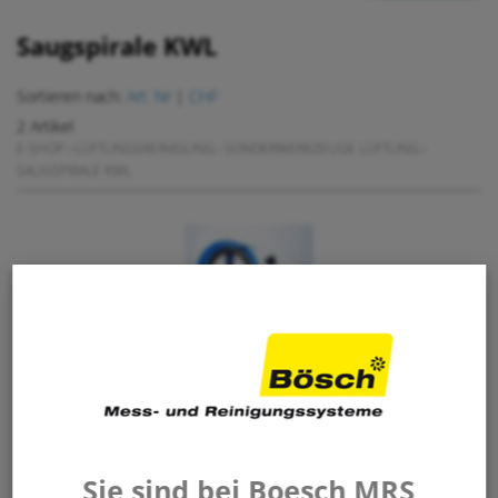
Saugspirale KWL
Sortieren nach:
Art. Nr
|
CHF
2 Artikel
E-SHOP
›
LÜFTUNGSREINIGUNG
›
SONDERWERKZEUGE LÜFTUNG
›
SAUGSPIRALE KWL
Saugspirale-Wasser KWL Länge 15m,
komplett mit Kompakthaspel
629 100
490.00
/ Stk.
Sie sind bei Boesch MRS