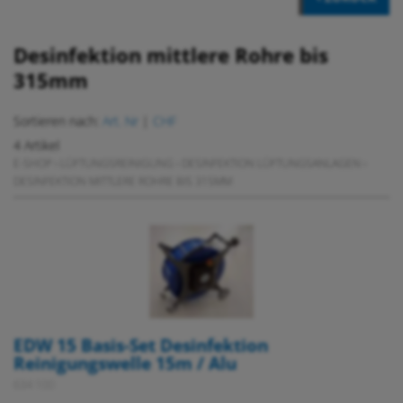
Desinfektion mittlere Rohre bis
315mm
Sortieren nach:
Art. Nr
|
CHF
4 Artikel
E-SHOP
›
LÜFTUNGSREINIGUNG
›
DESINFEKTION LÜFTUNGSANLAGEN
›
DESINFEKTION MITTLERE ROHRE BIS 315MM
EDW 15 Basis-Set Desinfektion
Reinigungswelle 15m / Alu
634 100