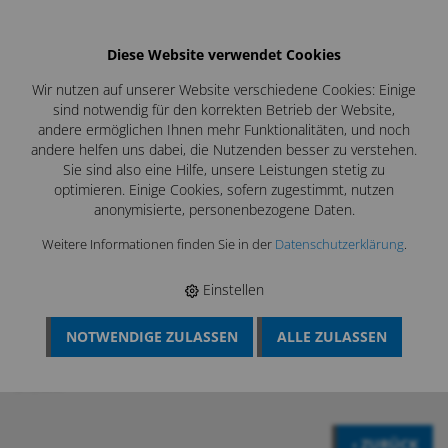
Diese Website verwendet Cookies
Wir nutzen auf unserer Website verschiedene Cookies: Einige
sind notwendig für den korrekten Betrieb der Website,
andere ermöglichen Ihnen mehr Funktionalitäten, und noch
andere helfen uns dabei, die Nutzenden besser zu verstehen.
Sie sind also eine Hilfe, unsere Leistungen stetig zu
optimieren. Einige Cookies, sofern zugestimmt, nutzen
anonymisierte, personenbezogene Daten.
Weitere Informationen finden Sie in der
Datenschutzerklärung
.
Profiwerkzeuge direkt vom
Hersteller
Einstellen
NOTWENDIGE ZULASSEN
ALLE ZULASSEN
BÖSCH MRS
›
LÜFTUNGSREINIGUNG
›
DESINFEKTION
LÜFTUNGSANLAGEN
›
DESINFEKTION MITTLERE ROHRE BIS
315MM
‹ ZURÜCK