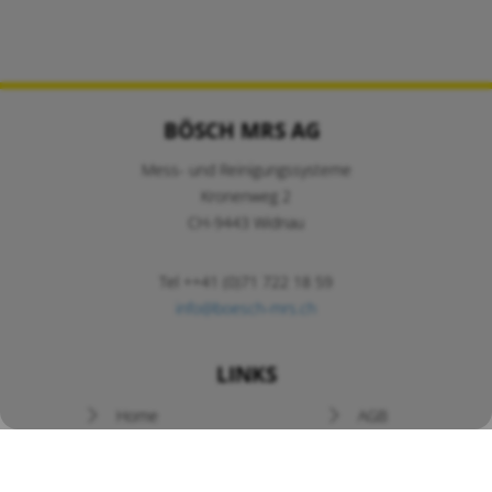
BÖSCH MRS AG
Mess- und Reinigungssysteme
Kronenweg 2
CH-9443 Widnau
Tel ++41 (0)71 722 18 59
info@boesch-mrs.ch
LINKS
Navigation
Home
AGB
überspringen
Newsletter
Prospekte
News / Angebote
Kontakt