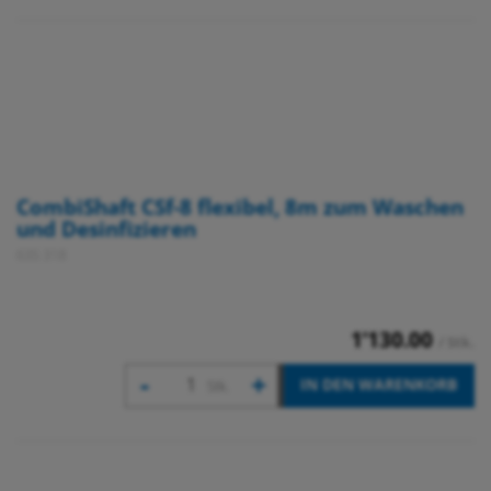
CombiShaft CSf-8 flexibel, 8m zum Waschen
und Desinfizieren
635 318
1’130.00
/ Stk.
-
+
IN DEN WARENKORB
Stk.