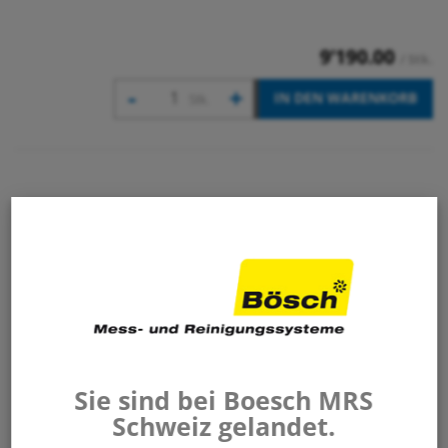
9’190.00
/ Stk.
-
+
IN DEN WARENKORB
Stk.
CombiShaft CSf-3 flexibel, 3m zum Waschen
und Desinfizieren
635 313
Sie sind bei Boesch MRS
Schweiz gelandet.
732.00
/ Stk.