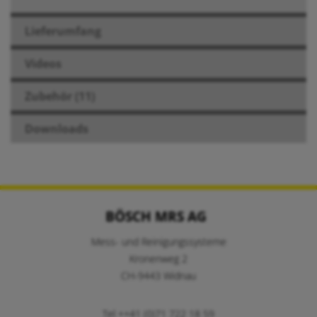
Lieferumfang
Videos
Zubehör (11)
Downloads
BÖSCH MRS AG
Mess- und Reinigungssysteme
Kronenweg 2
CH-9443 Widnau
Tel ++41 (0)71 722 18 59