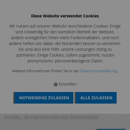
Diese Website verwendet Cookies
Wir nutzen auf unserer Website verschiedene Cookies: Einige
sind notwendig für den korrekten Betrieb der Website,
andere ermöglichen Ihnen mehr Funktionalitäten, und noch
andere helfen uns dabei, die Nutzenden besser zu verstehen.
Sie sind also eine Hilfe, unsere Leistungen stetig zu
optimieren. Einige Cookies, sofern zugestimmt, nutzen
anonymisierte, personenbezogene Daten.
Weitere Informationen finden Sie in der
Datenschutzerklärung
.
Einstellen
NOTWENDIGE ZULASSEN
ALLE ZULASSEN
BÖSCH MRS
›
LÜFTUNGSREINIGUNG
›
FETTREINIGUNG,
KÜCHENABLUFT
›
NASSREINIGUNG FETT
›
COMBISHAFT
›
COMBISHAFT FLEXIBEL / HALB-FLEXIBEL
›
COMBISHAFT CSF-5
FLEXIBEL, 5M ZUM WASCHEN UND DESINFIZIEREN