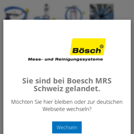
889.00
CHF
/ Stk.
exkl. 8.1% MwSt.
Art. Nr:
635 315
Sie sind bei Boesch MRS
Schweiz gelandet.
-
+
IN DEN WARENKORB
Stk.
Möchten Sie hier bleiben oder zur deutschen
Webseite wechseln?
Merken
Wechseln