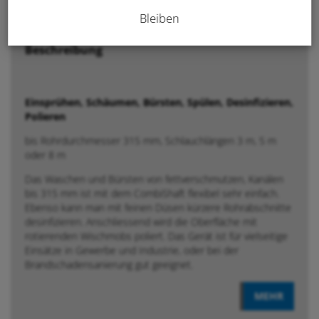
Anfrage / Beratung
Bleiben
Beschreibung
Einsprühen, Schäumen, Bürsten, Spülen, Desinfizieren,
Polieren
bis Rohrdurchmesser 315 mm, Schlauchlängen 3 m, 5 m
oder 8 m
Das Waschen und Bürsten von fettverschmutzen, Kanälen
bis 315 mm ist mit dem CombiShaft flexibel sehr einfach.
Ebenso kann man mit feinen Düsen kürzere Rohrabschnitte
desinfizieren. Anschliessend wird die Oberfläche mit
rotierenden Wischmobs poliert. Das Gerät ist für vielseitige
Einsätze in Gewerbe und Industrie, oder bei der
Brandschadensanierung gut geeignet.
MEHR