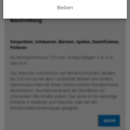
Anfrage / Beratung
Bleiben
Beschreibung
Einsprühen, Schäumen, Bürsten, Spülen, Desinfizieren,
Polieren
bis Rohrdurchmesser 315 mm, Schlauchlängen 3 m, 5 m
oder 8 m
Das Waschen und Bürsten von fettverschmutzen, Kanälen
bis 315 mm ist mit dem CombiShaft flexibel sehr einfach.
Ebenso kann man mit feinen Düsen kürzere Rohrabschnitte
desinfizieren. Anschliessend wird die Oberfläche mit
rotierenden Wischmobs poliert. Das Gerät ist für vielseitige
Einsätze in Gewerbe und Industrie, oder bei der
Brandschadensanierung gut geeignet.
MEHR