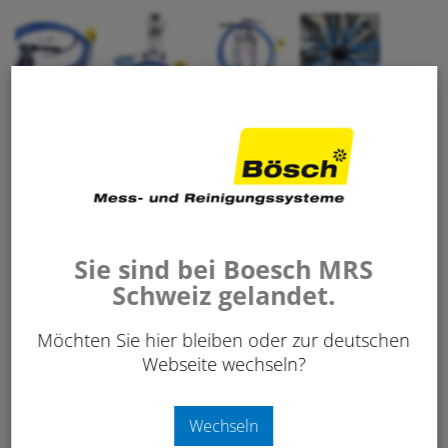
732.00
CHF
/ Stk.
exkl. 8.1% MwSt.
Art. Nr:
635 313
Sie sind bei Boesch MRS
Schweiz gelandet.
-
+
IN DEN WARENKORB
Stk.
Möchten Sie hier bleiben oder zur deutschen
Webseite wechseln?
Merken
Wechseln