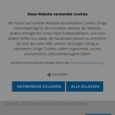
Diese Website verwendet Cookies
Wir nutzen auf unserer Website verschiedene Cookies: Einige
sind notwendig für den korrekten Betrieb der Website,
andere ermöglichen Ihnen mehr Funktionalitäten, und noch
andere helfen uns dabei, die Nutzenden besser zu verstehen.
Sie sind also eine Hilfe, unsere Leistungen stetig zu
optimieren. Einige Cookies, sofern zugestimmt, nutzen
anonymisierte, personenbezogene Daten.
Weitere Informationen finden Sie in der
Datenschutzerklärung
.
Einstellen
NOTWENDIGE ZULASSEN
ALLE ZULASSEN
BÖSCH MRS
›
LÜFTUNGSREINIGUNG
›
FETTREINIGUNG,
KÜCHENABLUFT
›
NASSREINIGUNG FETT
›
COMBISHAFT
›
COMBISHAFT FLEXIBEL / HALB-FLEXIBEL
›
COMBISHAFT CSF-3
FLEXIBEL, 3M ZUM WASCHEN UND DESINFIZIEREN