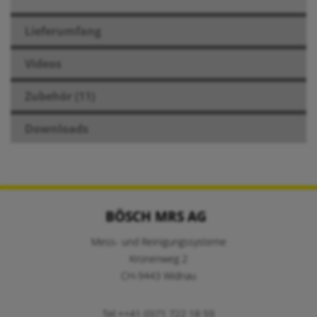
Lieferumfang
Videos
Zubehör (11)
Downloads
BÖSCH MRS AG
Mess- und Reinigungssysteme
Kronenweg 2
CH-9443 Widnau
Tel ++41 (0)71 722 18 59