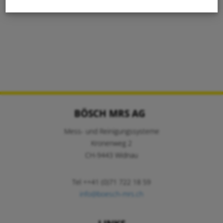
BÖSCH MRS AG
Mess- und Reinigungssysteme
Kronenweg 2
CH-9443 Widnau
Tel ++41 (0)71 722 18 59
info@boesch-mrs.ch