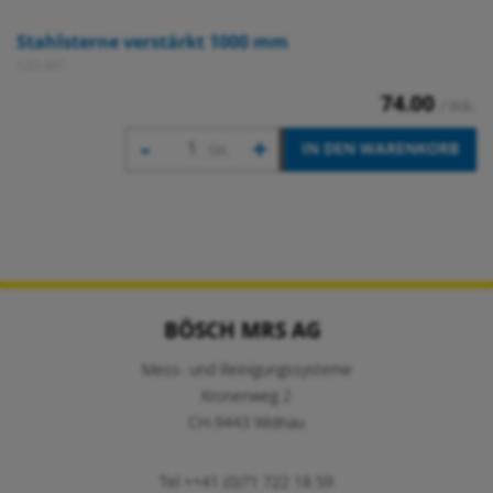
Stahlsterne verstärkt 1000 mm
120 491
74.00
/ Stk.
-
+
IN DEN WARENKORB
Stk.
BÖSCH MRS AG
Mess- und Reinigungssysteme
Kronenweg 2
CH-9443 Widnau
Tel ++41 (0)71 722 18 59