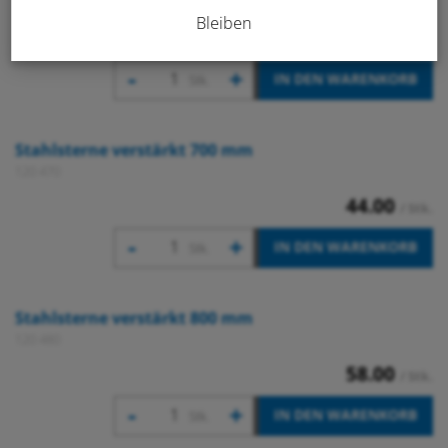
120 460
Bleiben
44.00
/ Stk.
-
+
IN DEN WARENKORB
Stk.
Stahlsterne verstärkt 700 mm
120 470
44.00
/ Stk.
-
+
IN DEN WARENKORB
Stk.
Stahlsterne verstärkt 800 mm
120 480
58.00
/ Stk.
-
+
IN DEN WARENKORB
Stk.