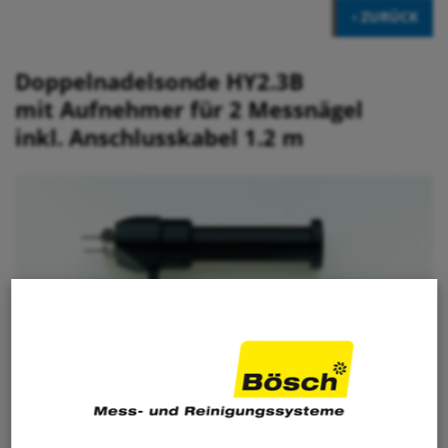
‹ ZURÜCK
Doppelnadelsonde HY2.3B
mit Aufnehmer für 2 Messnägel
inkl. Anschlusskabel 1.2 m