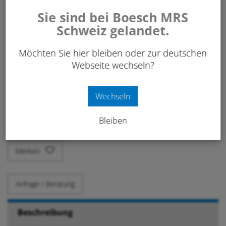
Sie sind bei Boesch MRS
Schweiz gelandet.
130.00
CHF
/ Stk.
exkl. 8.1% MwSt.
Möchten Sie hier bleiben oder zur deutschen
Webseite wechseln?
Art. Nr:
601 507
Wechseln
-
+
IN DEN WARENKORB
Stk.
Bleiben
Merken
Anfrage / Beratung
Beschreibung