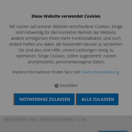
Diese Website verwendet Cookies
Wir nutzen auf unserer Website verschiedene Cookies: Einige
sind notwendig für den korrekten Betrieb der Website,
andere ermöglichen Ihnen mehr Funktionalitäten, und noch
andere helfen uns dabei, die Nutzenden besser zu verstehen.
Sie sind also eine Hilfe, unsere Leistungen stetig zu
optimieren. Einige Cookies, sofern zugestimmt, nutzen
anonymisierte, personenbezogene Daten.
Weitere Informationen finden Sie in der
Datenschutzerklärung
.
Einstellen
NOTWENDIGE ZULASSEN
ALLE ZULASSEN
BÖSCH MRS
›
MESSTECHNIK
›
HOLZ- UND
BAUFEUCHTEMESSUNG
›
HOLZFEUCHTE
›
HDI3.10
›
DOPPELNADELSONDE HY2.3B MIT AUFNEHMER FÜR 2
MESSNÄGEL INKL. ANSCHLUSSKABEL 1.2 M