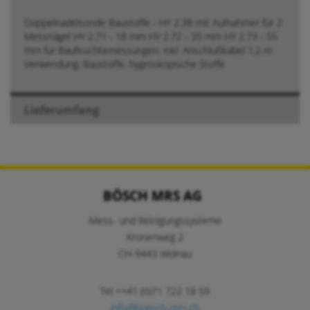
Doppelnadelsonde Baustoffe - HY 2.3B mit Aufnahmer für 2
Messnägel HY 2.71 - 18 mm HY 2.72 - 35 mm HY 2.73 - 55
mm für Baufeuchtemessungen, inkl. Anschlußkabel 1,2 m
Verwendung: Baustoffe, hygroskopische Stoffe
Lieferumfang
BÖSCH MRS AG
Mess- und Reinigungssysteme
Kronenweg 2
CH-9443 Widnau
Tel ++41 (0)71 722 18 59
info@boesch-mrs.ch