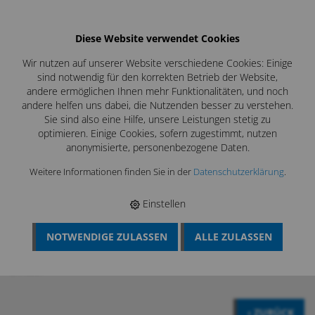
Diese Website verwendet Cookies
Wir nutzen auf unserer Website verschiedene Cookies: Einige
sind notwendig für den korrekten Betrieb der Website,
andere ermöglichen Ihnen mehr Funktionalitäten, und noch
andere helfen uns dabei, die Nutzenden besser zu verstehen.
Sie sind also eine Hilfe, unsere Leistungen stetig zu
optimieren. Einige Cookies, sofern zugestimmt, nutzen
anonymisierte, personenbezogene Daten.
Weitere Informationen finden Sie in der
Datenschutzerklärung
.
Einstellen
NOTWENDIGE ZULASSEN
ALLE ZULASSEN
BÖSCH MRS
›
KAMIN UND KESSELREINIGUNG
›
PUTZMAUS
›
PUTZMAUS GERÄTESET
›
PUTZMAUS MIKRO DURCHMESSER 27 -
34 MM
‹ ZURÜCK