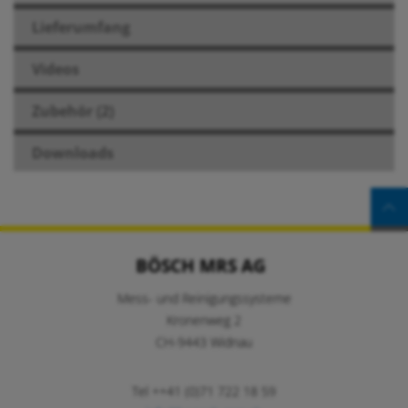
Lieferumfang
Videos
Zubehör (2)
Downloads
BÖSCH MRS AG
Mess- und Reinigungssysteme
Kronenweg 2
CH-9443 Widnau
Tel ++41 (0)71 722 18 59