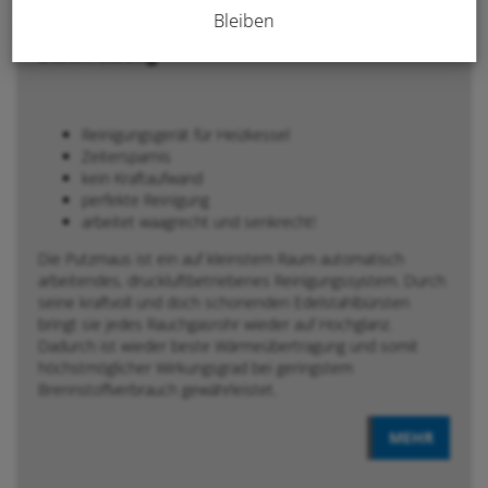
Bleiben
Beschreibung
Reinigungsgerät für Heizkessel
Zeitersparnis
kein Kraftaufwand
perfekte Reinigung
arbeitet waagrecht und senkrecht!
Die Putzmaus ist ein auf kleinstem Raum automatisch
arbeitendes, druckluftbetriebenes Reinigungssystem. Durch
seine kraftvoll und doch schonenden Edelstahlbürsten
bringt sie jedes Rauchgasrohr wieder auf Hochglanz.
Dadurch ist wieder beste Wärmeübertragung und somit
höchstmöglicher Wirkungsgrad bei geringstem
Brennstoffverbrauch gewährleistet.
MEHR