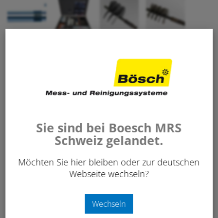
3’170.00
CHF
/ Stk.
exkl. 8.1% MwSt.
Art. Nr:
235 103
Sie sind bei Boesch MRS
Schweiz gelandet.
-
+
IN DEN WARENKORB
Stk.
Möchten Sie hier bleiben oder zur deutschen
Webseite wechseln?
Merken
Wechseln
Anfrage / Beratung