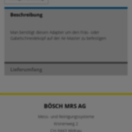
Beschreibung
Man benötigt diesen Adapter um den Fräs- oder
Gabelschneidekopf auf der Air-Master zu befestigen
Lieferumfang
BÖSCH MRS AG
Mess- und Reinigungssysteme
Kronenweg 2
CH-9443 Widnau