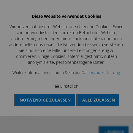
Diese Website verwendet Cookies
Wir nutzen auf unserer Website verschiedene Cookies: Einige
sind notwendig für den korrekten Betrieb der Website,
andere ermöglichen Ihnen mehr Funktionalitäten, und noch
andere helfen uns dabei, die Nutzenden besser zu verstehen.
Sie sind also eine Hilfe, unsere Leistungen stetig zu
optimieren. Einige Cookies, sofern zugestimmt, nutzen
anonymisierte, personenbezogene Daten.
Weitere Informationen finden Sie in der
Datenschutzerklärung
.
Einstellen
NOTWENDIGE ZULASSEN
ALLE ZULASSEN
BÖSCH MRS
›
LÜFTUNGSREINIGUNG
›
SONDERWERKZEUGE
LÜFTUNG
›
GABELSCHNEIDEKOPF
›
SPEZIALADAPTER AIRMASTER
/ LRS EDELSTAHL
‹ ZURÜCK