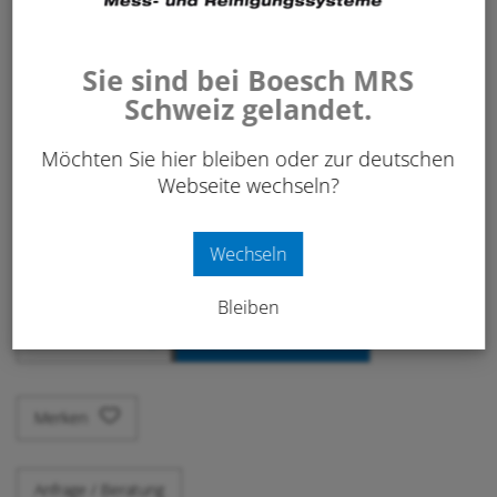
Sie sind bei Boesch MRS
Schweiz gelandet.
46.00
Möchten Sie hier bleiben oder zur deutschen
CHF
/ Stk.
Webseite wechseln?
exkl. 8.1% MwSt.
Art. Nr:
629 421
Wechseln
Bleiben
-
+
IN DEN WARENKORB
Stk.
Merken
Anfrage / Beratung