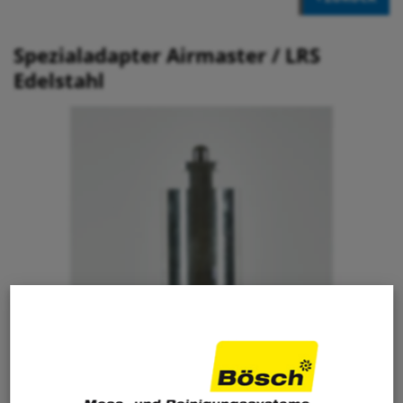
Spezialadapter Airmaster / LRS
Edelstahl