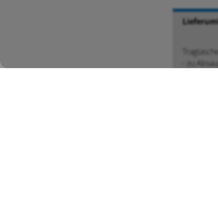
Lieferum
Tragtasch
- zu Absa
BÖSCH MRS AG
Mess- und Reinigungssysteme
Tel ++41 (0)71 72
Kronenweg 2
info@boesch-mrs
CH-9443 Widnau