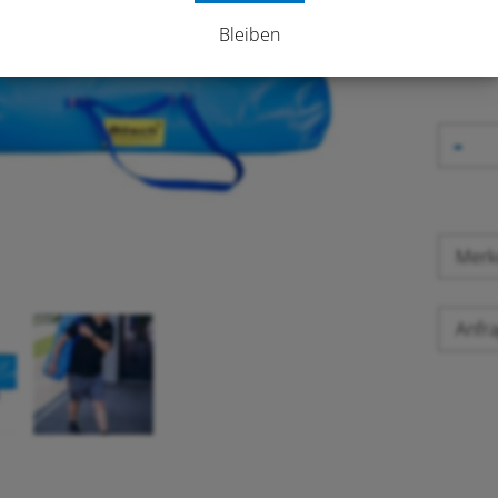
Bleiben
exkl. 8
-
Mer
Anfra