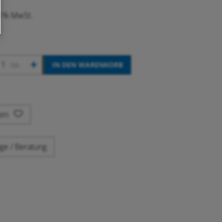
.1% MwSt.
+
IN DEN WARENKORB
Stk.
ken
ge / Beratung