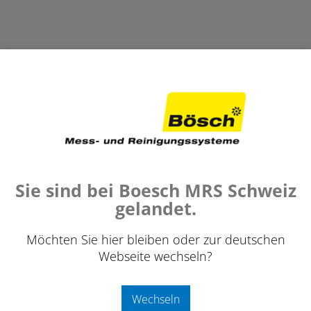
LEN
›
SAUGSCHLÄUCHE 200 / 300 MM
›
TRAGTASCHE FÜR ABSAUGSCH
sche für Absaugschlauch 315 m
Sie sind bei Boesch MRS Schweiz
e und leichte Tragtasche aus N
gelandet.
Möchten Sie hier bleiben oder zur deutschen
Webseite wechseln?
Wechseln
85.0