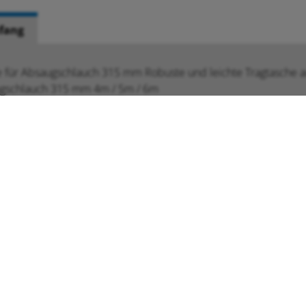
fang
e für Absaugschlauch 315 mm Robuste und leichte Tragtasche 
ugschlauch 315 mm 4m / 5m / 6m
LINKS
Navigation
2 18 59
Home
AGB
überspringen
.ch
Newsletter
Prospekte
News / Angebote
Kontakt