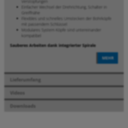
Verstopfungen
Einfacher Wechsel der Drehrichtung, Schalter in
Greiffnähe
Flexibles und schnelles Umstecken der Bohrköpfe
mit passendem Schlüssel
Modulares System Köpfe sind untereinander
kompatibel
Sauberes Arbeiten dank integrierter Spirale
MEHR
Lieferumfang
Videos
Downloads