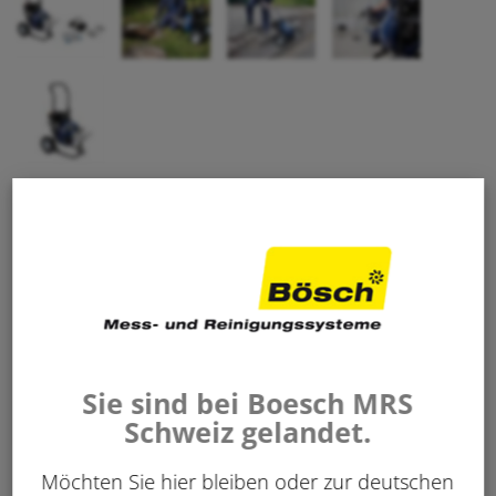
1’570.00
CHF
/ Stk.
exkl. 8.1% MwSt.
Art. Nr:
650 400
Sie sind bei Boesch MRS
-
+
IN DEN WARENKORB
Schweiz gelandet.
Stk.
Möchten Sie hier bleiben oder zur deutschen