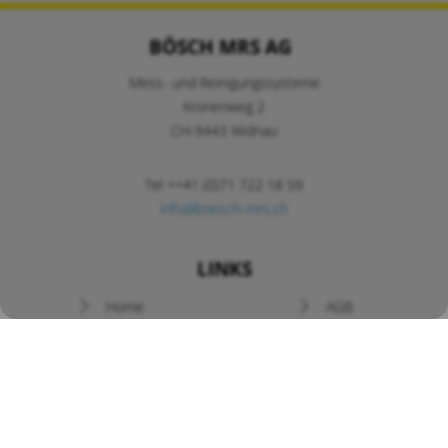
BÖSCH MRS AG
Mess- und Reinigungssysteme
Kronenweg 2
CH-9443 Widnau
Tel ++41 (0)71 722 18 59
info@boesch-mrs.ch
LINKS
Navigation
Home
AGB
überspringen
Newsletter
Prospekte
News / Angebote
Kontakt
Bedienungsanleitungen