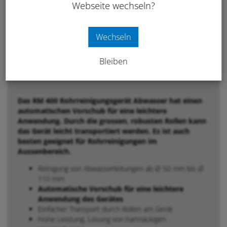
Merken
Webseite wechseln?
Anfrage / Beratung
Wechseln
Bleiben
Beschreibung
Das RM 400 Rohrreinigungsgerät Abwasser hat einen
automatischen Vorschub für eine leichtere
Anwendung. Durch die grossen, robusten Rollen kann
das Gerät leicht transportiert werden. Es ist auch
besten geeignet für Rohrreinigungen im
Aussenbereich.
Reinigung von Abwasserleitungen ab Ø 50 mm bis Ø
110 mm
Automatische Vorschub für eine leichtere
Anwendung des Gerätes
Einfacher Transport durch Rollen am Gerät
Hohe Leistung, Lösung von hartnäckigen