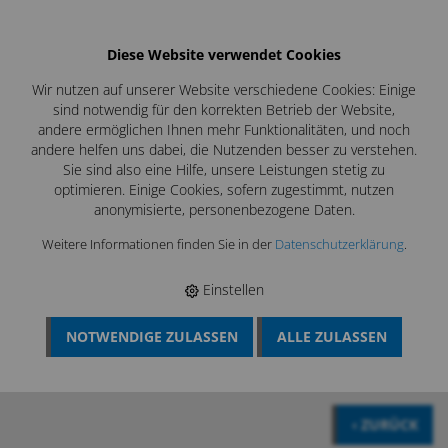
Diese Website verwendet Cookies
Wir nutzen auf unserer Website verschiedene Cookies: Einige
sind notwendig für den korrekten Betrieb der Website,
andere ermöglichen Ihnen mehr Funktionalitäten, und noch
andere helfen uns dabei, die Nutzenden besser zu verstehen.
Sie sind also eine Hilfe, unsere Leistungen stetig zu
optimieren. Einige Cookies, sofern zugestimmt, nutzen
anonymisierte, personenbezogene Daten.
Weitere Informationen finden Sie in der
Datenschutzerklärung
.
Einstellen
NOTWENDIGE ZULASSEN
ALLE ZULASSEN
BÖSCH MRS
›
ROHRREINIGUNG
›
GERÄTE-SETS ABWASSER
›
RM
400 ROHRREINIGUNGSGERÄT ABWASSER
‹ ZURÜCK