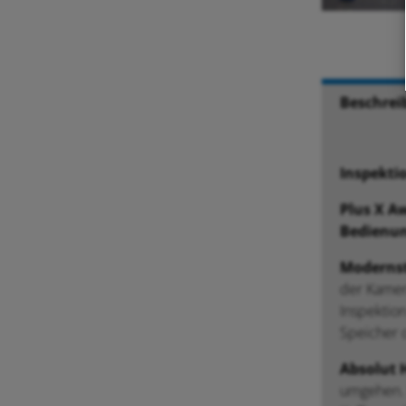
Beschrei
Inspekti
Plus X Aw
Bedienun
Modernst
der Kamera
Inspektion
Speicher 
Absolut 
umgehen. 