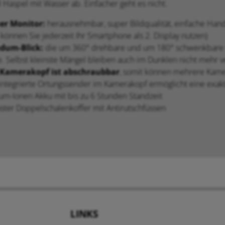
 Haspel mit Wasser ab. Einfacher geht es nicht.
er Monitor:
herausnehmbar, super Bildqualität, einfache Hand
können Sie jederzeit Ihr Smartphone als 2. Display nutzen)
dum-Blick:
die um 360° drehbare und um 180° schwenkbare O
e. Selbst kleinste Mängel bleiben auch im Dunklen nicht mehr 
 Kamerakopf ist abschraubbar
, somit können mehrere Kam
integrierte Ortungssender im Kamerakopf ermöglicht eine exakt
ium-Ionen Akku mit bis zu 6 Stunden Standzeit
ster Doppelschalenkoffer mit Antirutschfüssen
LINKS