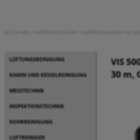
BÖSCH MRS
›
INSPEKTIONSTECHNIK
›
INSPEKTIONSKAMERA VIS 50
VIS 50
LÜFTUNGSREINIGUNG
30 m, 
KAMIN UND KESSELREINIGUNG
MESSTECHNIK
INSPEKTIONSTECHNIK
ROHRREINIGUNG
LUFTREINIGER