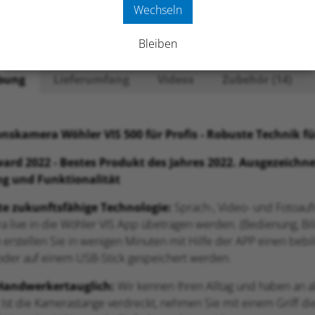
Wechseln
Bleiben
bung
Lieferumfang
Videos
Zubehör (14)
onskamera Wöhler VIS 500 für Profis - Robuste Technik f
ard 2022 - Bestes Produkt des Jahres 2022. Ausgezeichne
g und Funktionalität
e zukunftsfähige Technologie:
Sprach-, Video- und Fotoaufn
 live in die Wöhler VIS App übetragen werden. (Bedienung, Bild
 erstellen Sie in wenigen Minuten mit Hilfe der APP einen bebi
oder auf einem USB-Stick gespeichert werden.
Handwerkertauglich:
Wir kennen Ihren Alltag und haben an al
Ist die Kamerastange verdreckt, nehmen Sie mit einem Griff di