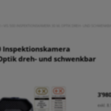
0
›
VIS 500 INSPEKTIONSKAMERA 30 M, OPTIK DREH- UND SCHWENKB
0 Inspektionskamera
Optik dreh- und schwenkbar
3’98
exkl. 8