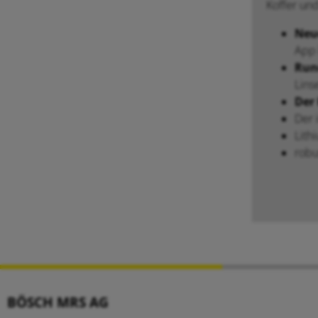
Koffer und
Neu
App 
Run
Lins
Der
Der 
Lith
robu
BÖSCH MRS AG