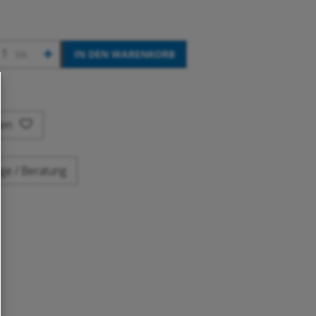
+
IN DEN WARENKORB
Stk.
ken
ge / Beratung