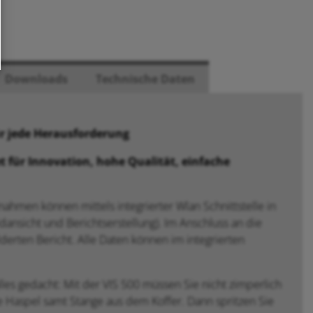
Downloads
Technische Daten
ür jede Herausforderung
t für Innovation, hohe Qualität, einfache
ahmen können mittels integrierter Wlan Schnittstelle in
ansicht und Berichtserstellung). Im Anschluss an die
lderten Bericht. Alle Daten können im integrierten
les gedacht: Mit der VIS 500 müssen Sie nicht zimperlich
e Haspel samt Stange aus dem Koffer. Dann spritzen Sie