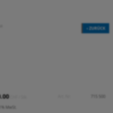
AR
‹ ZURÜCK
0.00
Art. Nr:
715 500
CHF
/ Stk.
.1% MwSt.