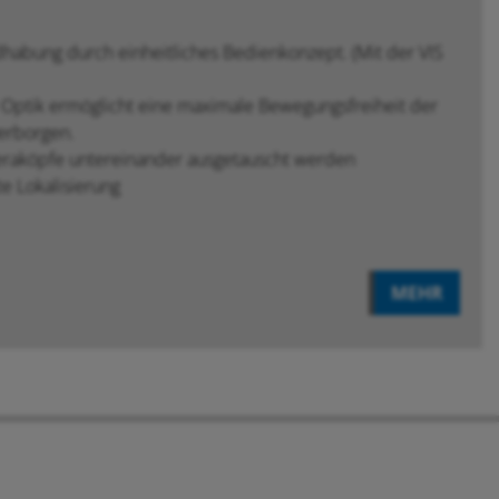
habung durch einheitliches Bedienkonzept. (Mit der VIS
ptik ermöglicht eine maximale Bewegungsfreiheit der
verborgen.
eraköpfe untereinander ausgetauscht werden
e Lokalisierung
MEHR