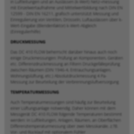
in Luftleitungen und an Auslässen (k-Wert) Netz¬messung
mit Einzelwertaufnahme und Mittelwertbildung nach DIN EN
12599 - DIN EN 16211, grafisch unterstützt Messung und
Einregulierung von Ventilen, Drosseln, Luftauslässen über k-
Wert-Eingabe (Blendenfaktor) k-Wert-Abgleich
(Einregulierhilfe)
DRUCKMESSUNG
Das DC 410 FLOW beherrscht darüber hinaus auch noch
einige Druckmessungen: Prüfung an Komponenten, Geräten
etc. Differenzdruckmessung an Filtern Druckgefälleprüfung
zwischen Räumen (DIN 1946-4, Entrauchungsanlagen,
Wohnungslüftung, etc.) Absolutdruckmessung 4 Pa-
Messung zur Beurteilung der Verbrennungsluftversorgung
TEMPERATURMESSUNG
Auch Temperaturmessungen sind häufig zur Beurteilung
einer Lüftungsanlage notwendig. Daher können mit dem
Messgerät DC 410 FLOW folgende Temperaturen bestimmt
werden: In Luftleitungen, Anlagen, Räumen, an Oberflächen
Differenztemperaturmessung über zwei Messkanäle, z.?B.
Vor- und Rücklauf mit optionalem Fühler