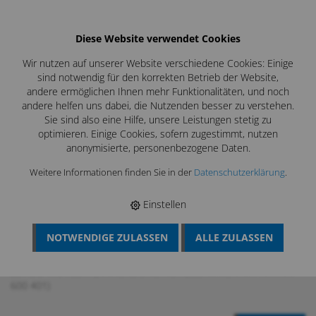
Diese Website verwendet Cookies
Wir nutzen auf unserer Website verschiedene Cookies: Einige
sind notwendig für den korrekten Betrieb der Website,
andere ermöglichen Ihnen mehr Funktionalitäten, und noch
andere helfen uns dabei, die Nutzenden besser zu verstehen.
Sie sind also eine Hilfe, unsere Leistungen stetig zu
optimieren. Einige Cookies, sofern zugestimmt, nutzen
anonymisierte, personenbezogene Daten.
Weitere Informationen finden Sie in der
Datenschutzerklärung
.
Einstellen
NOTWENDIGE ZULASSEN
ALLE ZULASSEN
BÖSCH MRS
›
MESSTECHNIK
›
DRUCKMESSUNG
›
DC 410 FLOW
DRUCK- UND STRÖMUNGSMESSGERÄT
›
ZUBEHÖR KOMFORT-
SET DC 410 FLOW (ANWENDUNG NUR ZUSAMMEN MIT ART.NR.
600 401)