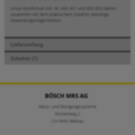
Unser Komfortset (Art. Nr. 600 401 und 600 405) bieten
zusammen mit dem praktischem Zubehör vielseitige
Anwendungsmöglichkeiten
Lieferumfang
Zubehör (1)
BÖSCH MRS AG
Mess- und Reinigungssysteme
Kronenweg 2
CH-9443 Widnau