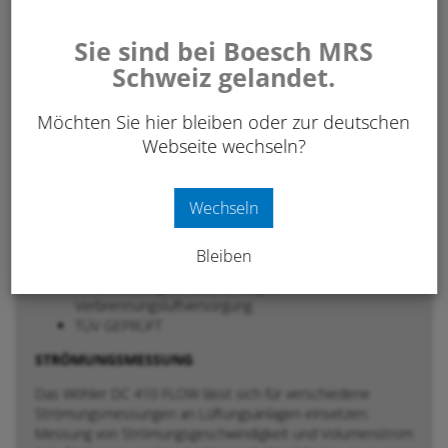
Anfrage / Beratung
Sie sind bei Boesch MRS
Schweiz gelandet.
Beschreibung
Möchten Sie hier bleiben oder zur deutschen
Webseite wechseln?
MULTIFUNKTIONAL EINSETZBAR
Einregulierung + Abnahmemessungen von
Wechseln
Lüftungsanlagen
Direkte Anzeige des Volumenstromes
Bleiben
Energetische Inspektion von Klimaanlagen
4 Pa-Messung zur Beurteilung der
Verbrennungsluftversorgung
TÜV GEPRÜFT
STRÖMUNGSMESSUNG
Das Wöhler DC 410 FLOW lässt sich für verschiedene
Strömungsmessungen an Lüftungsanlagen einsetzen:
Messung von Strömungsgeschwindigkeit und Volumenstrom