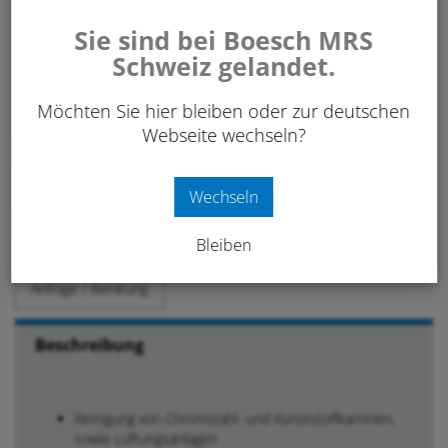
exkl. 8.1% MwSt.
Sie sind bei Boesch MRS
Schweiz gelandet.
Art. Nr:
160 160
Möchten Sie hier bleiben oder zur deutschen
Webseite wechseln?
-
+
IN DEN WARENKORB
Stk.
Wechseln
Merken
Bleiben
Anfrage / Beratung
Beschreibung
Reinigung von Chromstahl- und Kunststoffkaminen,
sowie Lüftungsanlagen