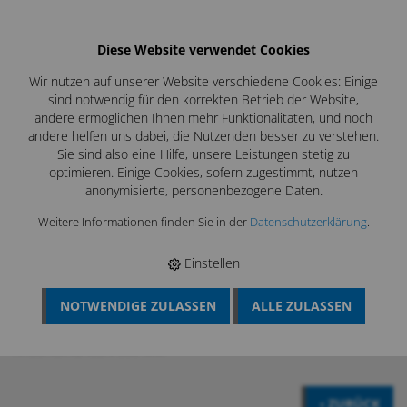
Diese Website verwendet Cookies
Wir nutzen auf unserer Website verschiedene Cookies: Einige
sind notwendig für den korrekten Betrieb der Website,
andere ermöglichen Ihnen mehr Funktionalitäten, und noch
andere helfen uns dabei, die Nutzenden besser zu verstehen.
Sie sind also eine Hilfe, unsere Leistungen stetig zu
optimieren. Einige Cookies, sofern zugestimmt, nutzen
anonymisierte, personenbezogene Daten.
Weitere Informationen finden Sie in der
Datenschutzerklärung
.
Einstellen
NOTWENDIGE ZULASSEN
ALLE ZULASSEN
BÖSCH MRS
›
KAMIN UND KESSELREINIGUNG
›
KAMINREINIGUNG
›
NYLONBÜRSTEN KAMIN
›
NYLONEINLAGEN
›
NYLONEINLAGEN 600 MM
‹ ZURÜCK