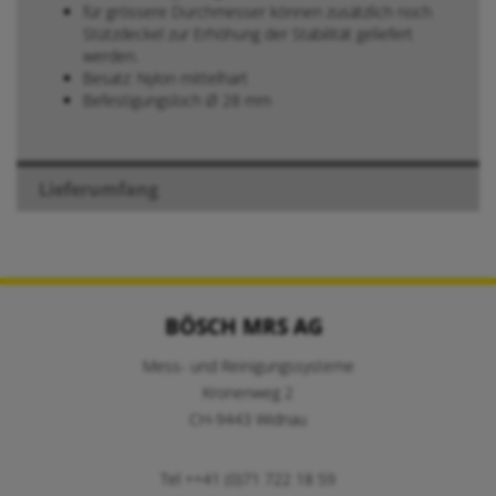
für grössere Durchmesser können zusätzlich noch
Stützdeckel zur Erhöhung der Stabilität geliefert
werden.
Besatz: Nylon mittelhart
Befestigungsloch Ø 28 mm
Lieferumfang
BÖSCH MRS AG
Mess- und Reinigungssysteme
Kronenweg 2
CH-9443 Widnau
Tel ++41 (0)71 722 18 59