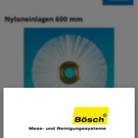
Nyloneinlagen 600 mm
48.00
CHF
/ Stk.