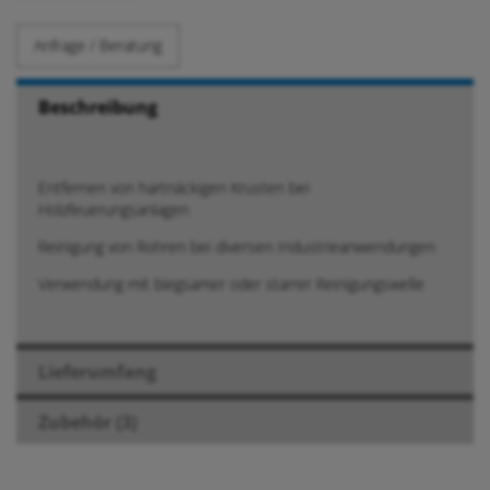
Anfrage / Beratung
Beschreibung
Entfernen von hartnäckigen Krusten bei
Holzfeuerungsanlagen
Reinigung von Rohren bei diversen Industrieanwendungen
Verwendung mit biegsamer oder starrer Reinigungswelle
Lieferumfang
Zubehör (3)