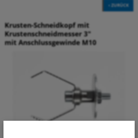
‹ ZURÜCK
Krusten-Schneidkopf mit
Krustenschneidmesser 3"
mit Anschlussgewinde M10