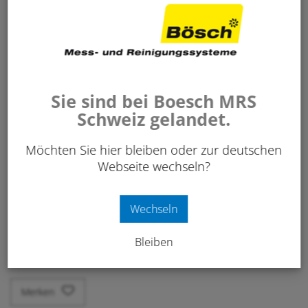
Sie sind bei Boesch MRS
Schweiz gelandet.
85.00
CHF
/ Stk.
Möchten Sie hier bleiben oder zur deutschen
exkl. 8.1% MwSt.
Webseite wechseln?
Art. Nr:
230 444
Wechseln
-
+
Bleiben
IN DEN WARENKORB
Stk.
Merken