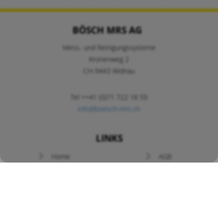
BÖSCH MRS AG
Mess- und Reinigungssysteme
Kronenweg 2
CH-9443 Widnau
Tel ++41 (0)71 722 18 59
info@boesch-mrs.ch
LINKS
Navigation
Home
AGB
überspringen
Newsletter
Prospekte
News / Angebote
Kontakt
Bedienungsanleitungen