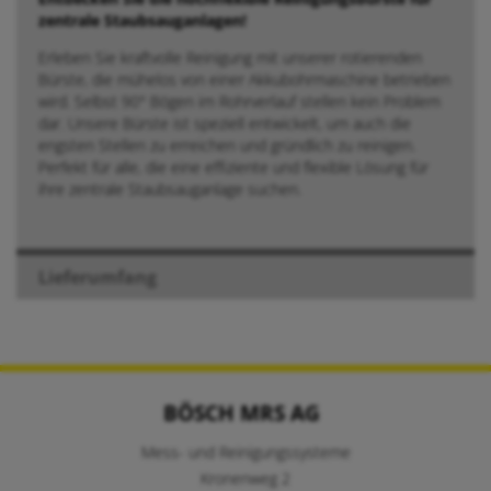
zentrale Staubsauganlagen!
Erleben Sie kraftvolle Reinigung mit unserer rotierenden
Bürste, die mühelos von einer Akkubohrmaschine betrieben
wird. Selbst 90° Bögen im Rohrverlauf stellen kein Problem
dar. Unsere Bürste ist speziell entwickelt, um auch die
engsten Stellen zu erreichen und gründlich zu reinigen.
Perfekt für alle, die eine effiziente und flexible Lösung für
ihre zentrale Staubsauganlage suchen.
Lieferumfang
BÖSCH MRS AG
Mess- und Reinigungssysteme
Kronenweg 2