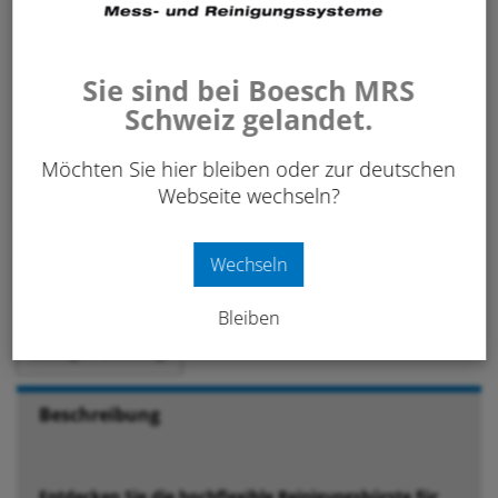
680.00
CHF
/ Stk.
exkl. 8.1% MwSt.
Sie sind bei Boesch MRS
Art. Nr:
651 100
Schweiz gelandet.
Möchten Sie hier bleiben oder zur deutschen
-
+
Webseite wechseln?
IN DEN WARENKORB
Stk.
Wechseln
Merken
Bleiben
Anfrage / Beratung
Beschreibung
Entdecken Sie die hochflexible Reinigungsbürste für