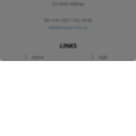
CH-9443 Widnau
Tel ++41 (0)71 722 18 59
info@boesch-mrs.ch
LINKS
Navigation
Home
AGB
überspringen
Newsletter
Prospekte
News / Angebote
Kontakt
Bedienungsanleitungen
Bösch MRS
auf YouTube
Impressum
|
Datenschutz
| © by Bösch MRS - Design by CompuTech