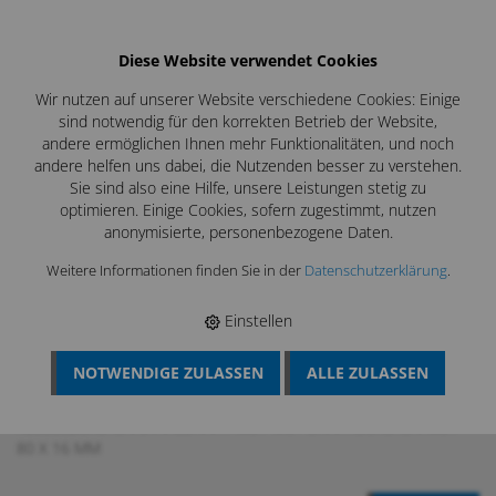
Diese Website verwendet Cookies
Wir nutzen auf unserer Website verschiedene Cookies: Einige
sind notwendig für den korrekten Betrieb der Website,
andere ermöglichen Ihnen mehr Funktionalitäten, und noch
andere helfen uns dabei, die Nutzenden besser zu verstehen.
Sie sind also eine Hilfe, unsere Leistungen stetig zu
optimieren. Einige Cookies, sofern zugestimmt, nutzen
anonymisierte, personenbezogene Daten.
Weitere Informationen finden Sie in der
Datenschutzerklärung
.
Einstellen
NOTWENDIGE ZULASSEN
ALLE ZULASSEN
BÖSCH MRS
›
KAMIN UND KESSELREINIGUNG
›
KESSELREINIGUNG
›
KESSELBÜRSTEN STAHLDRAHT
›
KESSELBÜRSTEN STAHLDRAHT M8 / M6
›
DRAHTBÜRSTEN M8 /
80 X 16 MM