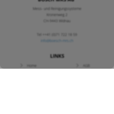
Mess- und Reinigungssysteme
Kronenweg 2
CH-9443 Widnau
Tel ++41 (0)71 722 18 59
info@boesch-mrs.ch
LINKS
Navigation
Home
AGB
überspringen
Newsletter
Prospekte
News / Angebote
Kontakt
Bedienungsanleitungen
Bösch MRS
auf YouTube