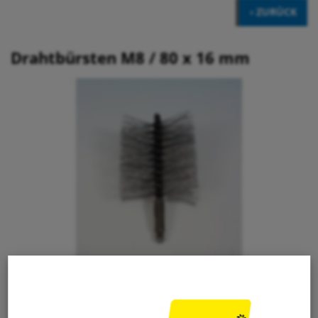
‹ ZURÜCK
Drahtbürsten M8 / 80 x 16 mm