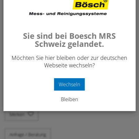
Sie sind bei Boesch MRS
11.70
Schweiz gelandet.
CHF
/ Stk.
exkl. 8.1% MwSt.
Möchten Sie hier bleiben oder zur deutschen
Webseite wechseln?
Art. Nr:
130 542
Wechseln
-
+
IN DEN WARENKORB
Stk.
Bleiben
Merken
Anfrage / Beratung