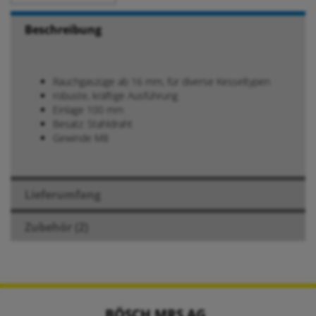
Beschreibung
Rauchgaszüge ab 16 mm, für diverse Kesseltypen
robuste, kräftige Ausführung
Einlage 100 mm
Besatz: Stahldraht
Gewinde M8
Lieferumfang
Zubehör (2)
BÖSCH MRS AG