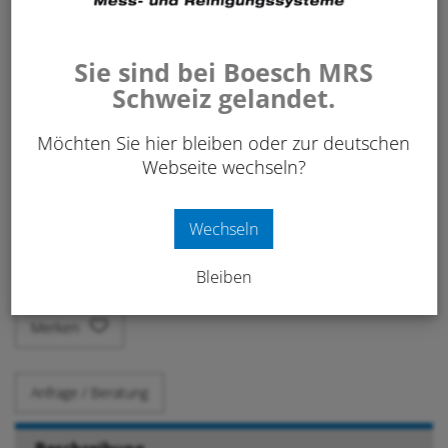
Sie sind bei Boesch MRS
25.10
Schweiz gelandet.
CHF
/ Stk.
exkl. 8.1% MwSt.
Möchten Sie hier bleiben oder zur deutschen
Webseite wechseln?
Art. Nr:
190 616
Wechseln
-
+
IN DEN WARENKORB
Stk.
Bleiben
Merken
Anfrage / Beratung