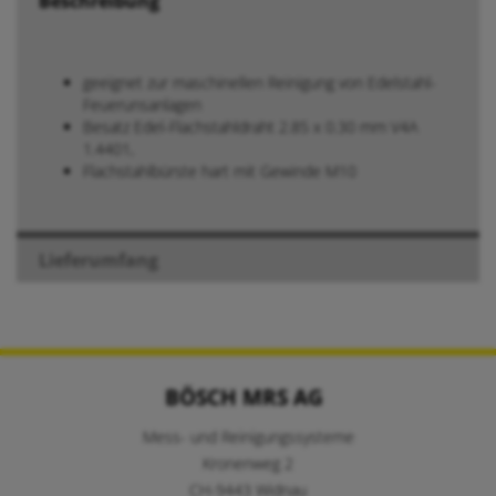
Beschreibung
geeignet zur maschinellen Reinigung von Edelstahl-
Feuerunsanlagen
Besatz Edel-Flachstahldraht 2.85 x 0.30 mm V4A
1.4401,
Flachstahlbürste hart mit Gewinde M10
Lieferumfang
BÖSCH MRS AG
Mess- und Reinigungssysteme
Kronenweg 2
CH-9443 Widnau