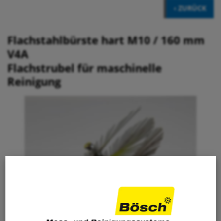
‹ ZURÜCK
Flachstahlbürste hart M10 / 160 mm
V4A
Flachstrubel für maschinelle
Reinigung