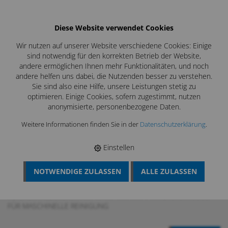
Diese Website verwendet Cookies
Wir nutzen auf unserer Website verschiedene Cookies: Einige
sind notwendig für den korrekten Betrieb der Website,
andere ermöglichen Ihnen mehr Funktionalitäten, und noch
andere helfen uns dabei, die Nutzenden besser zu verstehen.
Sie sind also eine Hilfe, unsere Leistungen stetig zu
optimieren. Einige Cookies, sofern zugestimmt, nutzen
anonymisierte, personenbezogene Daten.
Weitere Informationen finden Sie in der
Datenschutzerklärung
.
Einstellen
NOTWENDIGE ZULASSEN
ALLE ZULASSEN
BÖSCH MRS
›
KAMIN UND KESSELREINIGUNG
›
KESSELREINIGUNG
›
FLACHSTRUBEL M10, HART
›
FLACHSTAHLBÜRSTE HART M10 / 160 MM V4A FLACHSTRUBEL
FÜR MASCHINELLE REINIGUNG