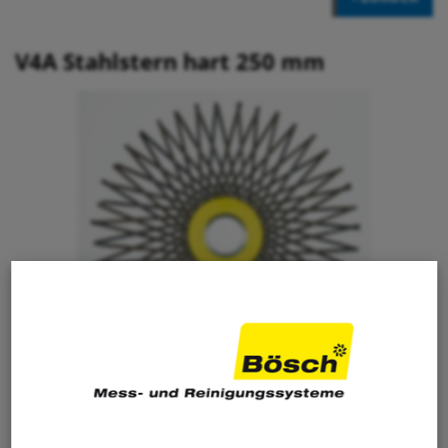
V4A Stahlstern hart 250 mm
18.80
CHF
/ Stk.