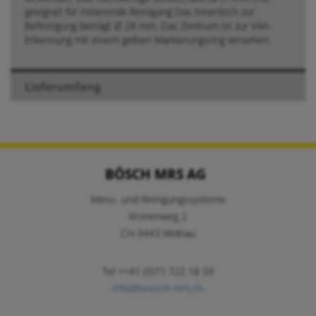
geeignet für rotierende Reinigung Das Innenloch zur
Befestigung beträgt Ø 28 mm. Das Zentrum ist zur V4A-
Erkennung mit einem gelben Markierungsring versehen.
Lieferumfang
BÖSCH MRS AG
Mess- und Reinigungssysteme
Kronenweg 2
CH-9443 Widnau
Tel ++41 (0)71 722 18 59
info@boesch-mrs.ch