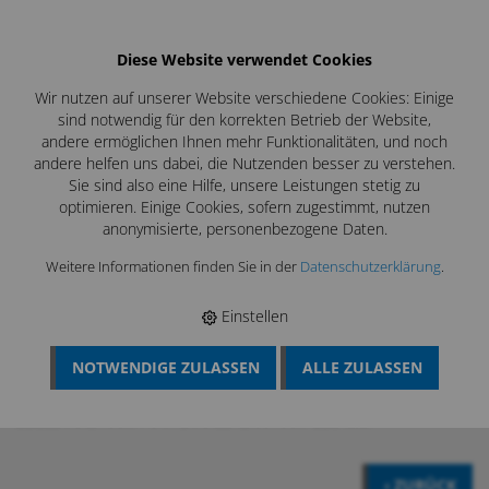
Diese Website verwendet Cookies
Wir nutzen auf unserer Website verschiedene Cookies: Einige
sind notwendig für den korrekten Betrieb der Website,
andere ermöglichen Ihnen mehr Funktionalitäten, und noch
andere helfen uns dabei, die Nutzenden besser zu verstehen.
Sie sind also eine Hilfe, unsere Leistungen stetig zu
optimieren. Einige Cookies, sofern zugestimmt, nutzen
anonymisierte, personenbezogene Daten.
Weitere Informationen finden Sie in der
Datenschutzerklärung
.
Einstellen
NOTWENDIGE ZULASSEN
ALLE ZULASSEN
BÖSCH MRS
›
KAMIN UND KESSELREINIGUNG
›
KAMINREINIGUNG
›
EDELSTAHLBÜRSTEN KAMIN
›
STAHLSTERNE
EDELSTAHL HART
›
V4A STAHLSTERN HART 250 MM
‹ ZURÜCK