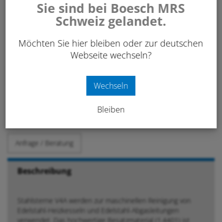
Sie sind bei Boesch MRS
exkl. 8.1% MwSt.
Schweiz gelandet.
Art. Nr:
120 625
Möchten Sie hier bleiben oder zur deutschen
Webseite wechseln?
-
+
IN DEN WARENKORB
Stk.
Wechseln
Bleiben
Merken
Anfrage / Beratung
Beschreibung
Stahlsterne V4A werden zur maschinellen Reinigung von
Edelstahl-Heizkesseln und Edelstahl-Abgasleitungen
verwendet. Das hochwertige Besatzmaterial (1.4401) ist