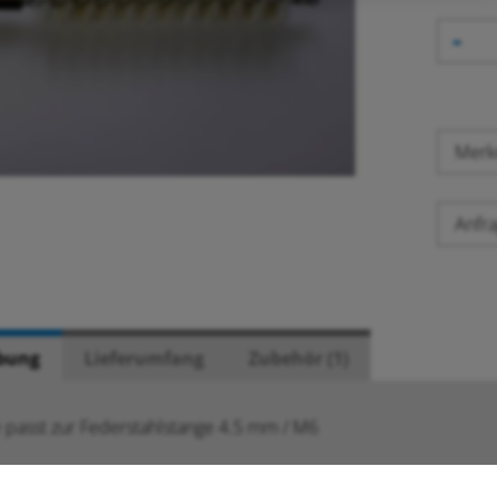
-
Mer
Anfra
bung
Lieferumfang
Zubehör (1)
e passt zur Federstahlstange 4.5 mm / M6