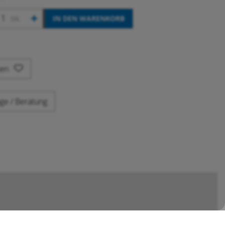
+
IN DEN WARENKORB
Stk.
ken
ge / Beratung