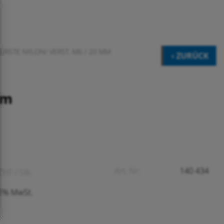
ÜRSTE NYLON/ VERST. M6 / 20 MM
‹ ZURÜCK
mm
Art. Nr:
140 434
CHF
/ Stk.
.1% MwSt.