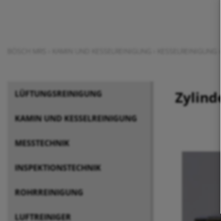
BÖSCH MRS
›
KAMIN UND KESSELREINIGUNG
›
KESSELREINIGUNG
›
Zylind
LÜFTUNGSREINIGUNG
KAMIN UND KESSELREINIGUNG
MESSTECHNIK
INSPEKTIONSTECHNIK
ROHRREINIGUNG
LUFTREINIGER