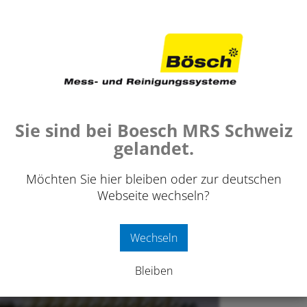
ROHRBÜRSTEN NYLON
›
ROHRBÜRSTEN NYLON M8 / M6
›
ZYLINDERB
Sie sind bei Boesch MRS Schweiz
erbürste Nylon/ verst. M6 / 20 
gelandet.
Möchten Sie hier bleiben oder zur deutschen
Webseite wechseln?
9.70
Wechseln
exkl. 8
Bleiben