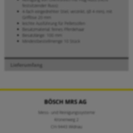
festsitzender Russ)
4-fach eingedrehter Stiel, verzinkt, (Ø 4 mm), mit
Grifföse 20 mm
leichte Ausführung für Pelletsöfen
Besatzmaterial: feines Pferdehaar
Besatzlänge: 100 mm
Mindestbestellmenge 10 Stück
Lieferumfang
BÖSCH MRS AG
Mess- und Reinigungssysteme
Kronenweg 2
CH-9443 Widnau