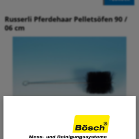
Russerli Pferdehaar Pelletsöfen 90 /
06 cm