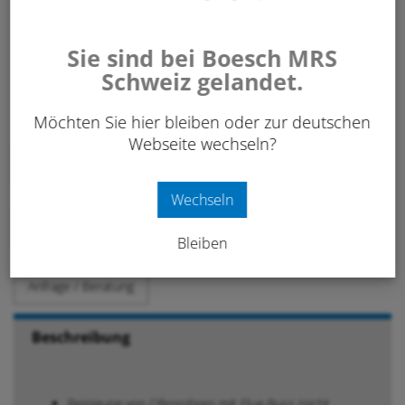
8.90
CHF
/ Stk.
exkl. 8.1% MwSt.
Sie sind bei Boesch MRS
Schweiz gelandet.
Art. Nr:
110 228
Möchten Sie hier bleiben oder zur deutschen
Webseite wechseln?
-
+
IN DEN WARENKORB
Stk.
Wechseln
Merken
Bleiben
Anfrage / Beratung
Beschreibung
Reinigung von Ofenrohren mit Flug-Russ (nicht