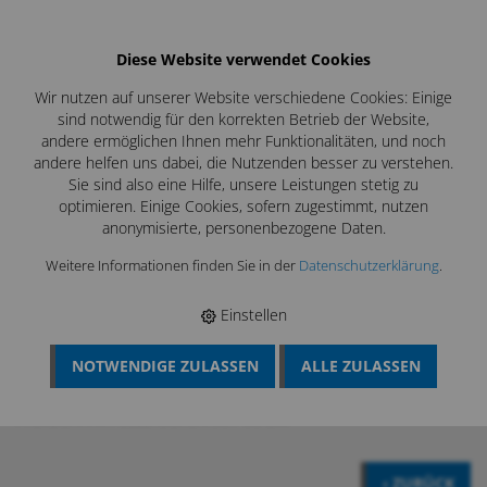
Diese Website verwendet Cookies
Wir nutzen auf unserer Website verschiedene Cookies: Einige
sind notwendig für den korrekten Betrieb der Website,
andere ermöglichen Ihnen mehr Funktionalitäten, und noch
andere helfen uns dabei, die Nutzenden besser zu verstehen.
Sie sind also eine Hilfe, unsere Leistungen stetig zu
optimieren. Einige Cookies, sofern zugestimmt, nutzen
anonymisierte, personenbezogene Daten.
Weitere Informationen finden Sie in der
Datenschutzerklärung
.
Einstellen
NOTWENDIGE ZULASSEN
ALLE ZULASSEN
BÖSCH MRS
›
KAMIN UND KESSELREINIGUNG
›
OFENREINIGUNG
›
HERDBÜRSTEN, RUSSERLI
›
RUSSERLI PFERDEHAAR
›
RUSSERLI
PFERDEHAAR PELLETSÖFEN 90 / 06 CM
‹ ZURÜCK