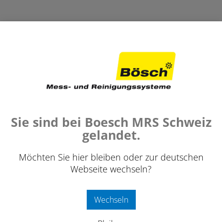
›
TELESKOPSTANGEN VIS
›
TELESKOP MIT SCHWANENHALS VIS 500
op mit Schwanenhals VIS 500
Sie sind bei Boesch MRS Schweiz
gelandet.
Möchten Sie hier bleiben oder zur deutschen
347.
Webseite wechseln?
exkl. 8
Wechseln