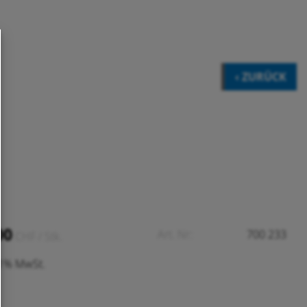
‹ ZURÜCK
00
Art. Nr:
700 233
CHF
/ Stk.
.1% MwSt.