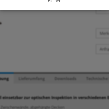
Bleiben
-
Mer
Anfra
bung
Lieferumfang
Downloads
Technische
ll einsetzbar zur optischen Inspektion in verschiedenen 
 Zwischenwände, abgehängte Decken