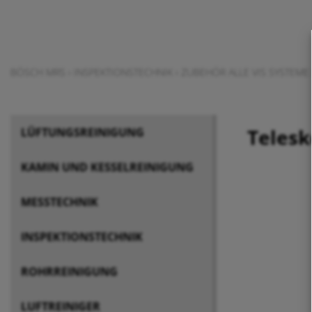
BÖSCH MRS
›
INSPEKTIONSTECHNIK
›
ZUBEHÖR ALLE VIS SYSTEME
Telesk
LÜFTUNGSREINIGUNG
KAMIN UND KESSELREINIGUNG
MESSTECHNIK
INSPEKTIONSTECHNIK
ROHRREINIGUNG
LUFTREINIGER