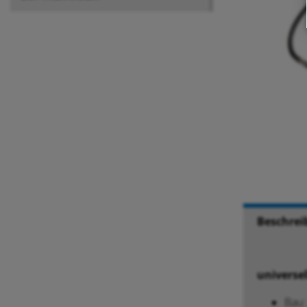
Beschrei
universe
Bau: