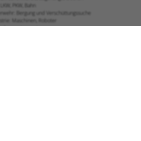
: LKW, PKW, Bahn
rwehr: Bergung und Verschüttungssuche
strie: Maschinen, Roboter
nfeger: Abgasanlagen
LINKS
Navigation
2 18 59
Home
AGB
überspringen
.ch
Newsletter
Prospekte
News / Angebote
Kontakt
Bedienungsanleitungen