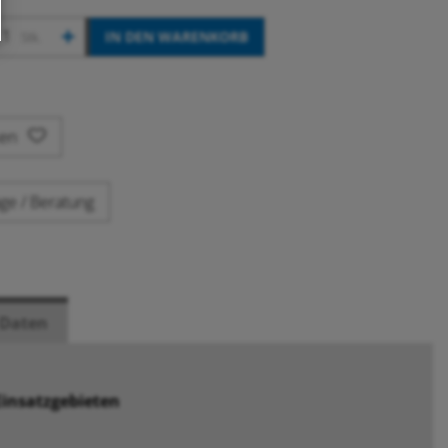
+
IN DEN WARENKORB
Stk.
ken
ge / Beratung
 Daten
Einsatzgebieten